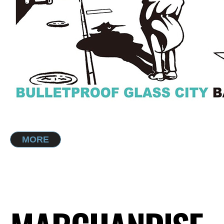
"BULLETPROOF GLASS CITY"
(Debauch Mood/G.T.D. 2021)
MORE