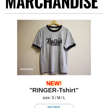
MARCHANDISE
NEW!
"RINGER-Tshirt"
size: S / M / L
MORE