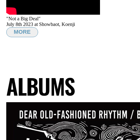
"Not a Big Deal"
July 8th 2023 at Showbaot, Koenji
MORE
ALBUMS