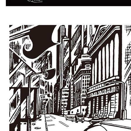
"DEAR OLD-FASHIONED RHYTHM"
(Debauch Mood/G.T.D. 2017)