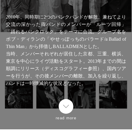
2010年、同時期に2つのパンクバンドが解散。兼ねてより
交流の深かった両バンドのメンバーが「ルーツ回帰」
「踊れるパンクロック」をテーマに合流。グループ名を
ボブ・ディランの「やせっぽっちのバラード/a Ballad of
Thin Man」から拝借しBALLADMENとした。
当時、メンバーそれぞれが居住した京都、三重、横浜、
東京を中心にライヴ活動をスタート。2013年までの間は
順調にリリース（ディスコグラフィー参照）、国内ツア
ーを行うが、その後メンバーの離散、加入を繰り返し、
バンドは一時壊滅的な状況となった。
read more